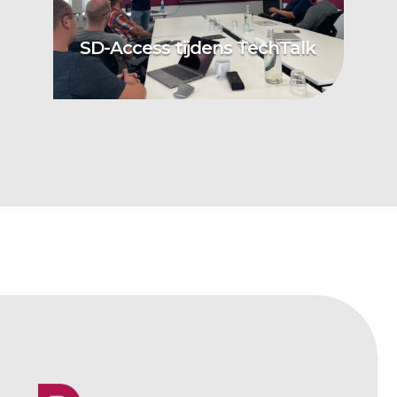
SD-Access tijdens TechTalk