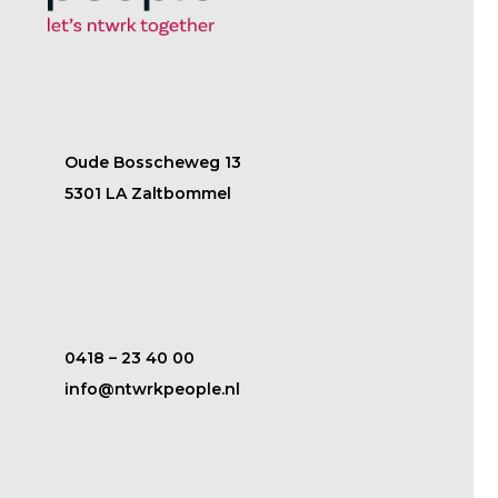
Oude Bosscheweg 13
5301 LA Zaltbommel
‭0418 – 23 40 00‬
info@ntwrkpeople.nl